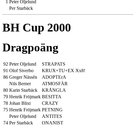
1
Peter Oljelund
Per Starbäck
BH Cup 2000
Dragpoäng
92
Peter Oljelund
STRAPATS
91
Olof Siverbo
KRUX+TU+EX Xx8!
86
Greger Nässén
ADOPTErA
Nils Berner
ATMOSFÄR
80
Karin Starbäck
KRÅNGLA
79
Henrik Fröjmark
BESITTA
78
Johan Blixt
CRAZY
75
Henrik Fröjmark
PETNING
Peter Oljelund
ANTITES
74
Per Starbäck
ONANIST