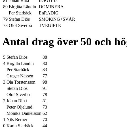
81
Johan Blixt
IDROTTa
80
Birgitta Ländin
DOMINERA
Per Starbäck
EnRADIG
79
Stefan Diös
SMOKiNG+SVÅR
78
Olof Siverbo
TVEGIFTE
Antal drag över 50 och h
5
Stefan Diös
88
4
Birgitta Ländin
80
Per Starbäck
83
Greger Nässén
77
3
Ola Torstensson
98
Stefan Diös
91
Olof Siverbo
78
2
Johan Blixt
81
Peter Oljelund
73
Monika Danielsson
62
1
Nils Berner
70
0
Karin Starbäck
44