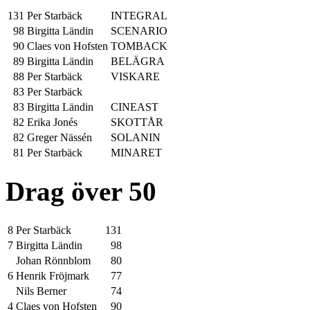
131
Per Starbäck
INTEGRAL
98
Birgitta Ländin
SCENARIO
90
Claes von Hofsten
TOMBACK
89
Birgitta Ländin
BELÄGRA
88
Per Starbäck
VISKARE
83
Per Starbäck
83
Birgitta Ländin
CINEAST
82
Erika Jonés
SKOTTÅR
82
Greger Nässén
SOLANIN
81
Per Starbäck
MINARET
Drag över 50
8
Per Starbäck
131
7
Birgitta Ländin
98
Johan Rönnblom
80
6
Henrik Fröjmark
77
Nils Berner
74
4
Claes von Hofsten
90