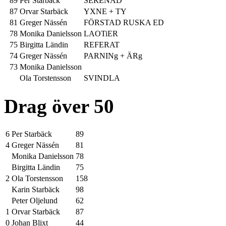
89
Per Starbäck
SERENAD
87
Orvar Starbäck
YXNE + TY
81
Greger Nässén
FÖRSTAD RUSKA ED
78
Monika Danielsson
LAOTiER
75
Birgitta Ländin
REFERAT
74
Greger Nässén
PARNINg + ÄRg
73
Monika Danielsson
Ola Torstensson
SVINDLA
Drag över 50
6
Per Starbäck
89
4
Greger Nässén
81
Monika Danielsson
78
Birgitta Ländin
75
2
Ola Torstensson
158
Karin Starbäck
98
Peter Oljelund
62
1
Orvar Starbäck
87
0
Johan Blixt
44