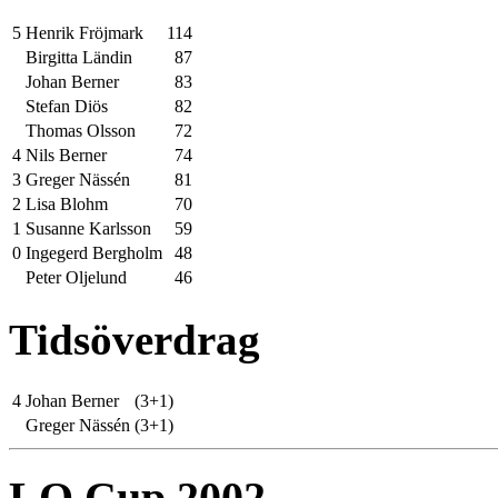
5
Henrik Fröjmark
114
Birgitta Ländin
87
Johan Berner
83
Stefan Diös
82
Thomas Olsson
72
4
Nils Berner
74
3
Greger Nässén
81
2
Lisa Blohm
70
1
Susanne Karlsson
59
0
Ingegerd Bergholm
48
Peter Oljelund
46
Tidsöverdrag
4
Johan Berner
(3+1)
Greger Nässén
(3+1)
LO Cup 2002