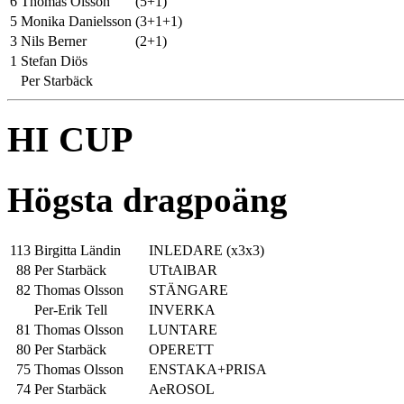
6
Thomas Olsson
(5+1)
5
Monika Danielsson
(3+1+1)
3
Nils Berner
(2+1)
1
Stefan Diös
Per Starbäck
HI CUP
Högsta dragpoäng
113
Birgitta Ländin
INLEDARE (x3x3)
88
Per Starbäck
UTtAlBAR
82
Thomas Olsson
STÄNGARE
Per-Erik Tell
INVERKA
81
Thomas Olsson
LUNTARE
80
Per Starbäck
OPERETT
75
Thomas Olsson
ENSTAKA+PRISA
74
Per Starbäck
AeROSOL