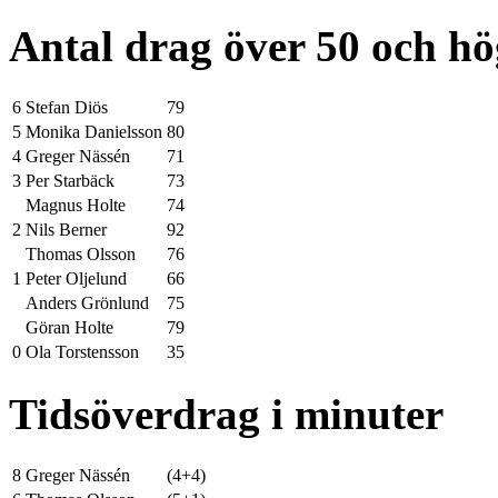
Antal drag över 50 och h
6
Stefan Diös
79
5
Monika Danielsson
80
4
Greger Nässén
71
3
Per Starbäck
73
Magnus Holte
74
2
Nils Berner
92
Thomas Olsson
76
1
Peter Oljelund
66
Anders Grönlund
75
Göran Holte
79
0
Ola Torstensson
35
Tidsöverdrag i minuter
8
Greger Nässén
(4+4)