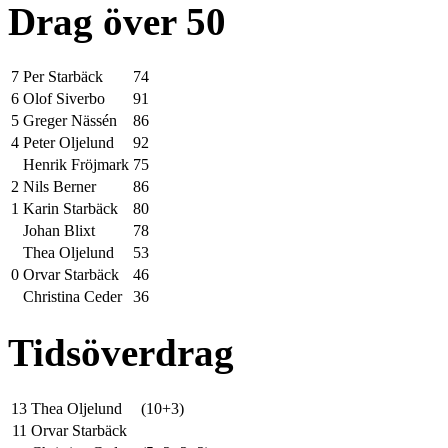
Drag över 50
7
Per Starbäck
74
6
Olof Siverbo
91
5
Greger Nässén
86
4
Peter Oljelund
92
Henrik Fröjmark
75
2
Nils Berner
86
1
Karin Starbäck
80
Johan Blixt
78
Thea Oljelund
53
0
Orvar Starbäck
46
Christina Ceder
36
Tidsöverdrag
13
Thea Oljelund
(10+3)
11
Orvar Starbäck