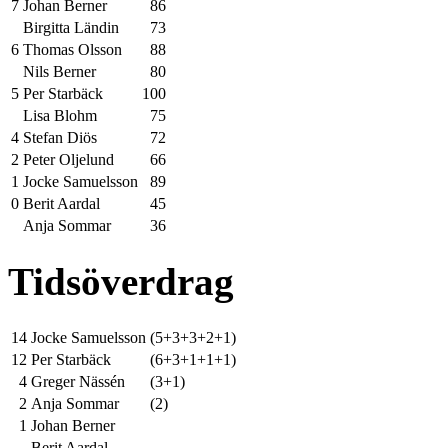
7
Johan Berner
86
Birgitta Ländin
73
6
Thomas Olsson
88
Nils Berner
80
5
Per Starbäck
100
Lisa Blohm
75
4
Stefan Diös
72
2
Peter Oljelund
66
1
Jocke Samuelsson
89
0
Berit Aardal
45
Anja Sommar
36
Tidsöverdrag
14
Jocke Samuelsson
(5+3+3+2+1)
12
Per Starbäck
(6+3+1+1+1)
4
Greger Nässén
(3+1)
2
Anja Sommar
(2)
1
Johan Berner
Berit Aardal