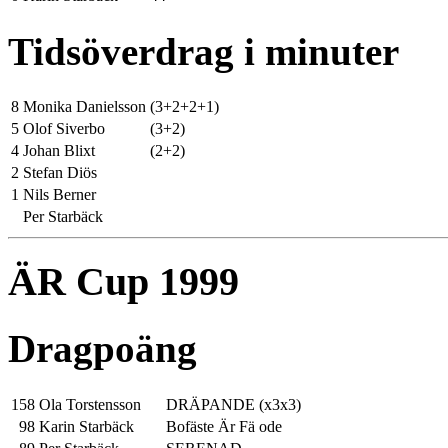
Tidsöverdrag i minuter
8
Monika Danielsson
(3+2+2+1)
5
Olof Siverbo
(3+2)
4
Johan Blixt
(2+2)
2
Stefan Diös
1
Nils Berner
Per Starbäck
ÄR Cup 1999
Dragpoäng
158
Ola Torstensson
DRÄPANDE (x3x3)
98
Karin Starbäck
Bofäste Är Fä ode