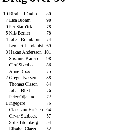
10
Birgitta Ländin
80
7
Lisa Blohm
98
6
Per Starbäck
78
5
Nils Berner
78
4
Johan Rönnblom
74
Lennart Lundquist
69
3
Håkan Andersson
101
Susanne Karlsson
98
Olof Siverbo
86
Anne Roos
75
2
Greger Nässén
88
Thomas Olsson
84
Johan Blixt
76
Peter Oljelund
72
1
Ingegerd
76
Claes von Hofsten
64
Orvar Starbäck
57
Sofia Blomberg
54
Elisabet Claezon
52