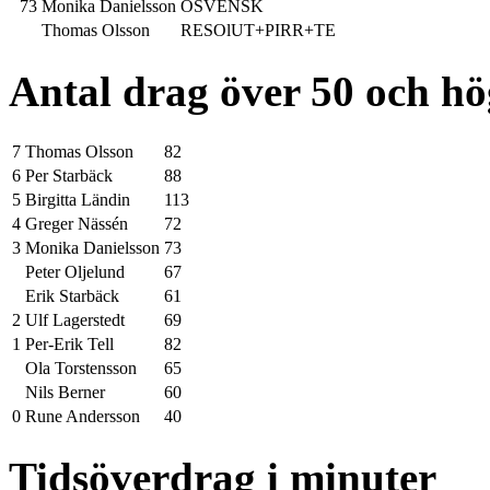
73
Monika Danielsson
OSVENSK
Thomas Olsson
RESOlUT+PIRR+TE
Antal drag över 50 och h
7
Thomas Olsson
82
6
Per Starbäck
88
5
Birgitta Ländin
113
4
Greger Nässén
72
3
Monika Danielsson
73
Peter Oljelund
67
Erik Starbäck
61
2
Ulf Lagerstedt
69
1
Per-Erik Tell
82
Ola Torstensson
65
Nils Berner
60
0
Rune Andersson
40
Tidsöverdrag i minuter