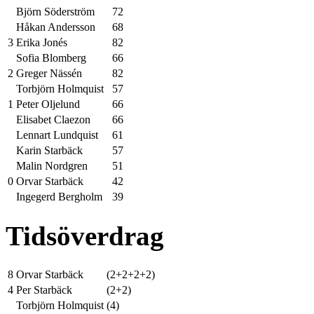
Björn Söderström
72
Håkan Andersson
68
3
Erika Jonés
82
Sofia Blomberg
66
2
Greger Nässén
82
Torbjörn Holmquist
57
1
Peter Oljelund
66
Elisabet Claezon
66
Lennart Lundquist
61
Karin Starbäck
57
Malin Nordgren
51
0
Orvar Starbäck
42
Ingegerd Bergholm
39
Tidsöverdrag
8
Orvar Starbäck
(2+2+2+2)
4
Per Starbäck
(2+2)
Torbjörn Holmquist
(4)