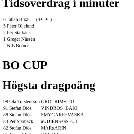
Tidsöverdrag i minuter
6
Johan Blixt
(4+1+1)
5
Peter Oljelund
2
Per Starbäck
1
Greger Nässén
Nils Berner
BO CUP
Högsta dragpoäng
98
Ola Torstensson
GRÖTRIM+ITU
91
Stefan Diös
VINDROS+BAKI
88
Stefan Diös
SMYGARE+VASKA
83
Per Starbäck
aUDIENS+aS+UT
82
Stefan Diös
MARgARIN