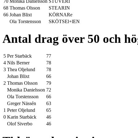
70
Monika Danielsson
STUVERI
68
Thomas Olsson
STEARIN
66
Johan Blixt
KÖRNARe
Ola Torstensson
SKÖTSEl+lEN
Antal drag över 50 och h
5
Per Starbäck
77
4
Nils Berner
78
3
Thea Oljelund
78
Johan Blixt
66
2
Thomas Olsson
79
Monika Danielsson
72
Ola Torstensson
66
Greger Nässén
63
1
Peter Oljelund
65
0
Karin Starbäck
46
Olof Siverbo
46