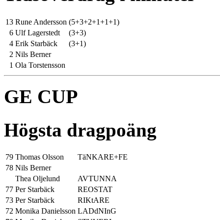
13
Rune Andersson
(5+3+2+1+1+1)
6
Ulf Lagerstedt
(3+3)
4
Erik Starbäck
(3+1)
2
Nils Berner
1
Ola Torstensson
GE CUP
Högsta dragpoäng
79
Thomas Olsson
TäNKARE+FE
78
Nils Berner
Thea Oljelund
AVTUNNA
77
Per Starbäck
REOSTAT
73
Per Starbäck
RIKtARE
72
Monika Danielsson
LADdNInG