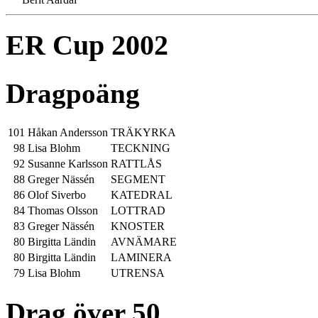
ER Cup 2002
Dragpoäng
101
Håkan Andersson
TRÄKYRKA
98
Lisa Blohm
TECKNING
92
Susanne Karlsson
RATTLÅS
88
Greger Nässén
SEGMENT
86
Olof Siverbo
KATEDRAL
84
Thomas Olsson
LOTTRAD
83
Greger Nässén
KNOSTER
80
Birgitta Ländin
AVNÄMARE
80
Birgitta Ländin
LAMINERA
79
Lisa Blohm
UTRENSA
Drag över 50