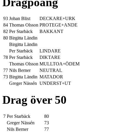
Dragpoäng
93
Johan Blixt
DECKARE+URK
84
Thomas Olsson
PROTEGE+ANDE
82
Per Starbäck
BAKKANT
80
Birgitta Ländin
Birgitta Ländin
Per Starbäck
LINDARE
78
Per Starbäck
DIKTARE
Thomas Olsson
MULLTOA+ÖDEM
77
Nils Berner
NEUTRAL
73
Birgitta Ländin
MATADOR
Greger Nässén
UNDERST+UT
Drag över 50
7
Per Starbäck
80
Greger Nässén
73
Nils Berner
77