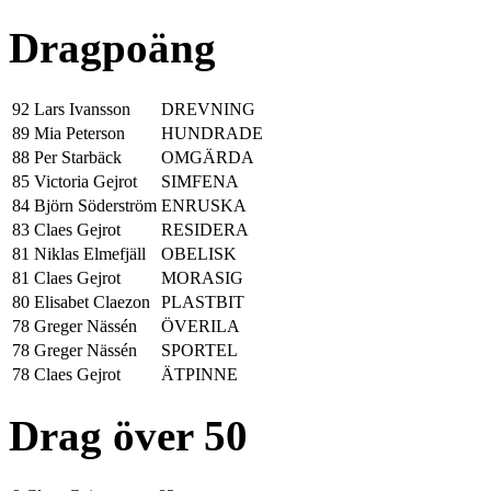
Dragpoäng
92
Lars Ivansson
DREVNING
89
Mia Peterson
HUNDRADE
88
Per Starbäck
OMGÄRDA
85
Victoria Gejrot
SIMFENA
84
Björn Söderström
ENRUSKA
83
Claes Gejrot
RESIDERA
81
Niklas Elmefjäll
OBELISK
81
Claes Gejrot
MORASIG
80
Elisabet Claezon
PLASTBIT
78
Greger Nässén
ÖVERILA
78
Greger Nässén
SPORTEL
78
Claes Gejrot
ÄTPINNE
Drag över 50