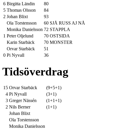
6
Birgitta Ländin
80
5
Thomas Olsson
84
2
Johan Blixt
93
Ola Torstensson
60 SJÅ RUSS AJ NÅ
Monika Danielsson
72 STAPPLA
1
Peter Oljelund
70 OSTSIDA
Karin Starbäck
70 MONSTER
Orvar Starbäck
51
0
Pi Nyvall
36
Tidsöverdrag
15
Orvar Starbäck
(9+5+1)
4
Pi Nyvall
(3+1)
3
Greger Nässén
(1+1+1)
2
Nils Berner
(1+1)
Johan Blixt
Ola Torstensson
Monika Danielsson