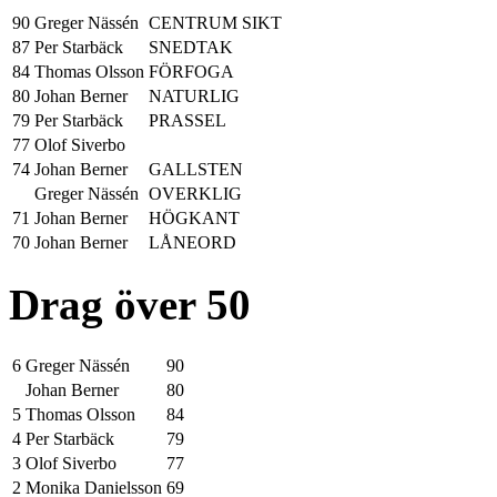
90
Greger Nässén
CENTRUM SIKT
87
Per Starbäck
SNEDTAK
84
Thomas Olsson
FÖRFOGA
80
Johan Berner
NATURLIG
79
Per Starbäck
PRASSEL
77
Olof Siverbo
74
Johan Berner
GALLSTEN
Greger Nässén
OVERKLIG
71
Johan Berner
HÖGKANT
70
Johan Berner
LÅNEORD
Drag över 50
6
Greger Nässén
90
Johan Berner
80
5
Thomas Olsson
84
4
Per Starbäck
79
3
Olof Siverbo
77
2
Monika Danielsson
69