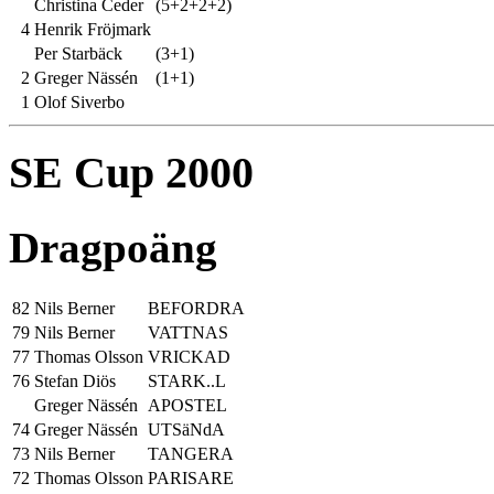
Christina Ceder
(5+2+2+2)
4
Henrik Fröjmark
Per Starbäck
(3+1)
2
Greger Nässén
(1+1)
1
Olof Siverbo
SE Cup 2000
Dragpoäng
82
Nils Berner
BEFORDRA
79
Nils Berner
VATTNAS
77
Thomas Olsson
VRICKAD
76
Stefan Diös
STARK..L
Greger Nässén
APOSTEL
74
Greger Nässén
UTSäNdA
73
Nils Berner
TANGERA
72
Thomas Olsson
PARISARE