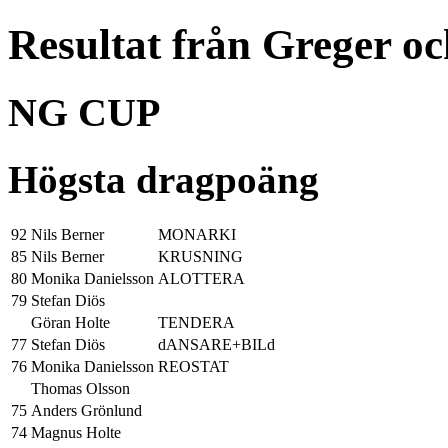
Resultat från Greger o
NG CUP
Högsta dragpoäng
92
Nils Berner
MONARKI
85
Nils Berner
KRUSNING
80
Monika Danielsson
ALOTTERA
79
Stefan Diös
Göran Holte
TENDERA
77
Stefan Diös
dANSARE+BILd
76
Monika Danielsson
REOSTAT
Thomas Olsson
75
Anders Grönlund
74
Magnus Holte