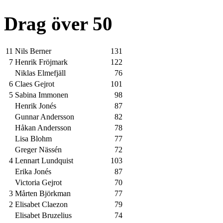
Drag över 50
11
Nils Berner
131
7
Henrik Fröjmark
122
Niklas Elmefjäll
76
6
Claes Gejrot
101
5
Sabina Immonen
98
Henrik Jonés
87
Gunnar Andersson
82
Håkan Andersson
78
Lisa Blohm
77
Greger Nässén
72
4
Lennart Lundquist
103
Erika Jonés
87
Victoria Gejrot
70
3
Mårten Björkman
77
2
Elisabet Claezon
79
Elisabet Bruzelius
74