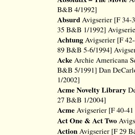
B&B 4/1992]
Absurd
Avigserier [F 34-
35 B&B 1/1992] Avigseri
Achtung
Avigserier [F 42
89 B&B 5-6/1994] Avigser
Acke
Archie Americana Ser
B&B 5/1991] Dan DeCarl
1/2002]
Acme Novelty Library
De
27 B&B 1/2004]
Acme
Avigserier [F 40-4
Act One & Act Two
Avigs
Action
Avigserier [F 29 