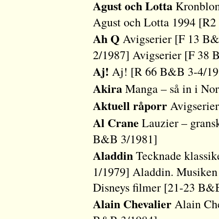
Agust och Lotta
Kronblom
Agust och Lotta 1994 [R2
Ah Q
Avigserier [F 13 B&
2/1987] Avigserier [F 38
Aj!
Aj! [R 66 B&B 3-4/19
Akira
Manga – så in i No
Aktuell råporr
Avigserie
Al Crane
Lauzier – gransk
B&B 3/1981]
Aladdin
Tecknade klassik
1/1979] Aladdin. Musiken 
Disneys filmer [21-23 B&
Alain Chevalier
Alain Che