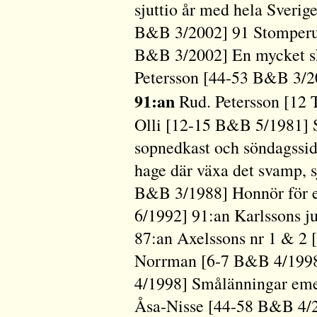
sjuttio år med hela Sverig
B&B 3/2002] 91 Stomperud
B&B 3/2002] En mycket sk
Petersson [44-53 B&B 3/2
91:an
Rud. Petersson [12 
Olli [12-15 B&B 5/1981] S
sopnedkast och söndagssi
hage där växa det svamp, s
B&B 3/1988] Honnör för e
6/1992] 91:an Karlssons 
87:an Axelssons nr 1 & 2 
Norrman [6-7 B&B 4/1998
4/1998] Smålänningar em
Åsa-Nisse [44-58 B&B 4/