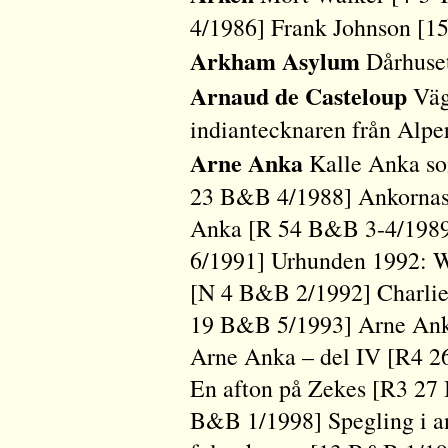
4/1986] Frank Johnson [1
Arkham Asylum
Dårhuset
Arnaud de Casteloup
Väge
indiantecknaren från Alp
Arne Anka
Kalle Anka s
23 B&B 4/1988] Ankornas
Anka [R 54 B&B 3-4/1989
6/1991] Urhunden 1992: W
[N 4 B&B 2/1992] Charlie 
19 B&B 5/1993] Arne Anka
Arne Anka – del IV [R4 
En afton på Zekes [R3 27 
B&B 1/1998] Spegling i 