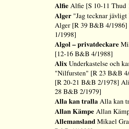
Alfie
Alfie [S 10-11 Thud 
Alger
"Jag tecknar jävligt
Alger [R 39 B&B 4/1986] P
1/1998]
Algol – privatdeckare
Mik
[12-16 B&B 4/1988]
Alix
Underkastelse och ka
"Nilfursten" [R 23 B&B 4/
[R 20-21 B&B 2/1978] Ali
28 B&B 2/1979]
Alla kan tralla
Alla kan t
Allan Kämpe
Allan Kämp
Allemansland
Mikael Grah