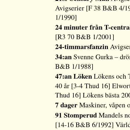
Avigserier [F 38 B&B 4/1
1/1990]
24 minuter från T-centra
[R3 70 B&B 1/2001]
24-timmarsfanzin
Avigse
34:an
Svenne Gurka – dröm
B&B 1/1988]
47:an Löken
Lökens och T
40 år [3-4 Thud 16] Elwor
Thud 16] Lökens bästa 2
7 dager
Maskiner, våpen 
91 Stomperud
Mandels no
[14-16 B&B 6/1992] Världe