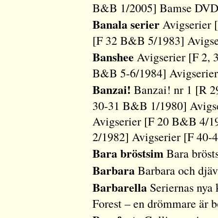
B&B 1/2005] Bamse DVD 
Banala serier
Avigserier 
[F 32 B&B 5/1983] Avigse
Banshee
Avigserier [F 2, 
B&B 5-6/1984] Avigserie
Banzai!
Banzai! nr 1 [R 2
30-31 B&B 1/1980] Avigs
Avigserier [F 20 B&B 4/1
2/1982] Avigserier [F 40
Bara bröstsim
Bara bröst
Barbara
Barbara och djäv
Barbarella
Seriernas nya 
Forest – en drömmare är 