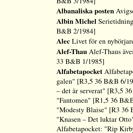
B&B 3/1984]
Albanaliska posten
Avigs
Albin Michel
Serietidning
B&B 2/1984]
Alec
Livet för en nybörja
Alef-Thau
Alef-Thaus även
33 B&B 1/1985]
Alfabetapocket
Alfabetap
galen" [R3,5 36 B&B 6/199
– det är serverat" [R3,5 
"Fantomen" [R1,5 36 B&B 
"Modesty Blaise" [R3 36 
"Knasen – Det luktar Ott
Alfabetapocket: "Rip Kir