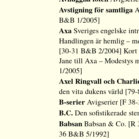
Avstigning för samtliga
A
B&B 1/2005]
Axa
Sveriges engelske in
Handlingen är hemlig – m
[30-31 B&B 2/2004] Kort
Jane till Axa – Modestys
1/2005]
Axel Ringvall och Charli
den vita dukens värld [7
B-serier
Avigserier [F 38
B.C.
Den sofistikerade st
Babsan
Babsan & Co. [R 
36 B&B 5/1992]