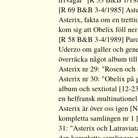
[R 69 B&B 3-4/1985] Aste
Asterix, fakta om en tret
kom sig att Obelix föll ner
[R 58 B&B 3-4/1989] Paro
Uderzo om galler och gene
överräcka något album til
Asterix nr 29: "Rosen och
Asterix nr 30: "Obelix på
album och sextiotal [12-2
en helfransk multinatione
Asterix är över oss igen 
kompletta samlingen nr 1
31: "Asterix och Latravia
den kompletta samlingen 