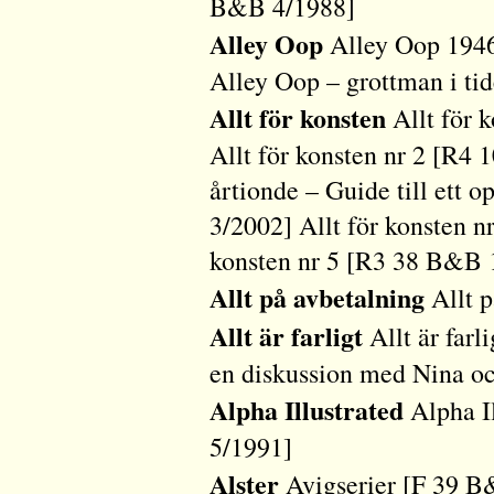
B&B 4/1988]
Alley Oop
Alley Oop 194
Alley Oop – grottman i t
Allt för konsten
Allt för 
Allt för konsten nr 2 [R4
årtionde – Guide till ett
3/2002] Allt för konsten n
konsten nr 5 [R3 38 B&B 
Allt på avbetalning
Allt 
Allt är farligt
Allt är far
en diskussion med Nina o
Alpha Illustrated
Alpha I
5/1991]
Alster
Avigserier [F 39 B