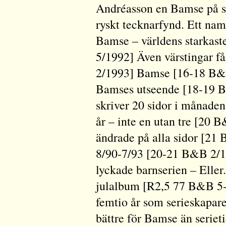
Andréasson en Bamse på s
ryskt tecknarfynd. Ett n
Bamse – världens starkast
5/1992] Även värstingar f
2/1993] Bamse [16-18 B&B
Bamses utseende [18-19 B
skriver 20 sidor i månad
år – inte en utan tre [20
ändrade på alla sidor [21
8/90-7/93 [20-21 B&B 2/1
lyckade barnserien – Elle
julalbum [R2,5 77 B&B 5
femtio år som serieskapar
bättre för Bamse än seri