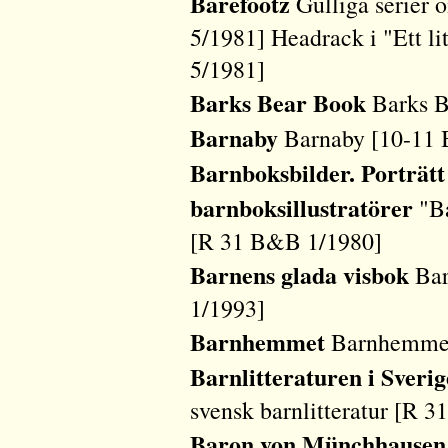
Barefootz
Gulliga serier
5/1981] Headrack i "Ett l
5/1981]
Barks Bear Book
Barks B
Barnaby
Barnaby [10-11
Barnboksbilder. Porträtt
barnboksillustratörer
"Ba
[R 31 B&B 1/1980]
Barnens glada visbok
Bar
1/1993]
Barnhemmet
Barnhemmet
Barnlitteraturen i Sverig
svensk barnlitteratur [R 
Baron von Münchhausen