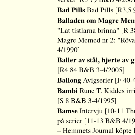
Bad Pills
Bad Pills [R3,5
Balladen om Magre Me
"Låt tistlarna brinna" [R
Magre Memed nr 2: "Rövar
4/1990]
Baller av stål, hjerte av g
[R4 84 B&B 3-4/2005]
Ballong
Avigserier [F 40
Bambi
Rune T. Kiddes irri
[S 8 B&B 3-4/1995]
Bamse
Intervju [10-11 T
på serier [11-13 B&B 4/198
– Hemmets Journal köpte