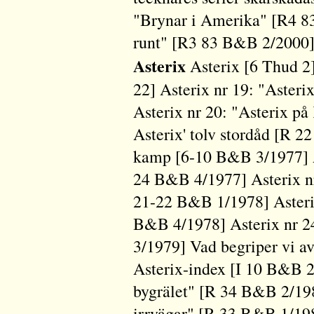
"Brynar i Amerika" [R4 8
runt" [R3 83 B&B 2/2000
Asterix
Asterix [6 Thud 2
22] Asterix nr 19: "Aster
Asterix nr 20: "Asterix p
Asterix' tolv stordåd [R 
kamp [6-10 B&B 3/1977] A
24 B&B 4/1977] Asterix nr
21-22 B&B 1/1978] Asteri
B&B 4/1978] Asterix nr 2
3/1979] Vad begriper vi a
Asterix-index [I 10 B&B 2
bygrälet" [R 34 B&B 2/198
irrvägar" [R 33 B&B 1/198