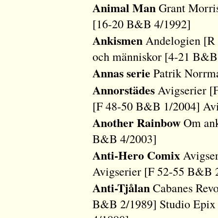
Animal Man
Grant Morri
[16-20 B&B 4/1992]
Ankismen
Andelogien [R
och människor [4-21 B&B
Annas serie
Patrik Norrm
Annorstädes
Avigserier [
[F 48-50 B&B 1/2004] Avi
Another Rainbow
Om anko
B&B 4/2003]
Anti-Hero Comix
Avigser
Avigserier [F 52-55 B&B 
Anti-Tjålan
Cabanes Revol
B&B 2/1989] Studio Epix 