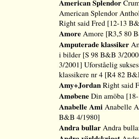
American Splendor
Crum
American Splendor Antho
Right said Fred [12-13 B
Amore
Amore [R3,5 80 B
Amputerade klassiker
Amp
i bilder [S 98 B&B 3/20
3/2001] Uforståelig suks
klassikere nr 4 [R4 82 B
Amy+Jordan
Right said 
Amøbene
Din amöba [18-
Anabelle Ami
Anabelle Am
B&B 4/1980]
Andra bullar
Andra bulla
Andra världskriget
Andra 