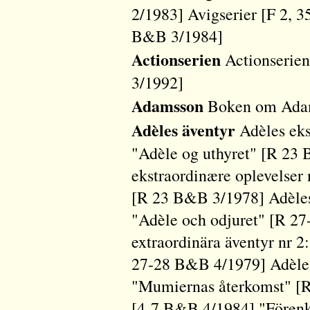
2/1983] Avigserier [F 2, 
B&B 3/1984]
Actionserien
Actionserien
3/1992]
Adamsson
Boken om Adam
Adèles äventyr
Adèles eks
"Adèle og uthyret" [R 23
ekstraordinære oplevelser 
[R 23 B&B 3/1978] Adèles 
"Adèle och odjuret" [R 2
extraordinära äventyr nr 2
27-28 B&B 4/1979] Adèles 
"Mumiernas återkomst" [
[4-7 B&B 4/1984] "Förenkl