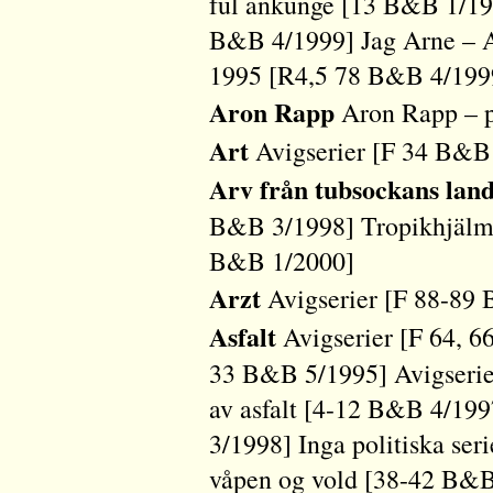
ful ankunge [13 B&B 1/19
B&B 4/1999] Jag Arne – A
1995 [R4,5 78 B&B 4/199
Aron Rapp
Aron Rapp – p
Art
Avigserier [F 34 B&B
Arv från tubsockans lan
B&B 3/1998] Tropikhjälma
B&B 1/2000]
Arzt
Avigserier [F 88-89
Asfalt
Avigserier [F 64, 6
33 B&B 5/1995] Avigseri
av asfalt [4-12 B&B 4/19
3/1998] Inga politiska se
våpen og vold [38-42 B&B