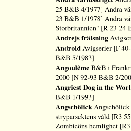
25 B&B 4/1977] Andra vär
23 B&B 1/1978] Andra värl
Storbritannien" [R 23-24
Andrejs frälsning
Avigser
Android
Avigserier [F 40
B&B 5/1983]
Angoulême
B&B i Frankr
2000 [N 92-93 B&B 2/200
Angriest Dog in the Worl
B&B 1/1993]
Angschölick
Angschölick 
stryparsektens våld [R3 
Zombieöns hemlighet [R3