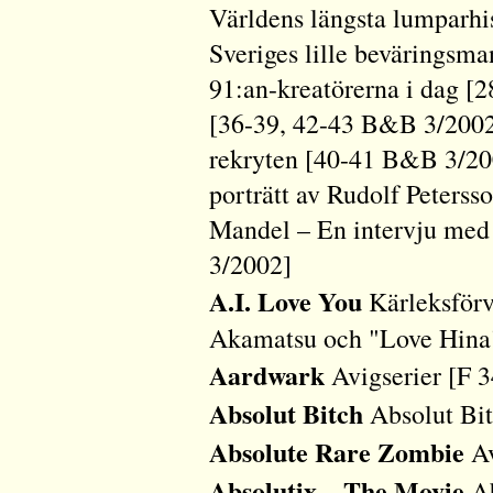
Världens längsta lumparhis
Sveriges lille beväringsm
91:an-kreatörerna i dag [
[36-39, 42-43 B&B 3/2002]
rekryten [40-41 B&B 3/20
porträtt av Rudolf Peters
Mandel – En intervju med
3/2002]
A.I. Love You
Kärleksförv
Akamatsu och "Love Hina
Aardwark
Avigserier [F 
Absolut Bitch
Absolut Bi
Absolute Rare Zombie
Av
Absolutix – The Movie
Ab