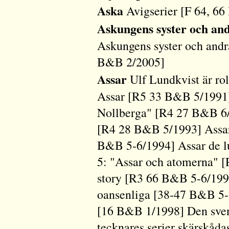
Aska
Avigserier [F 64, 6
Askungens syster och and
Askungens syster och andr
B&B 2/2005]
Assar
Ulf Lundkvist är ro
Assar [R5 33 B&B 5/1991] 
Nollberga" [R4 27 B&B 6/1
[R4 28 B&B 5/1993] Assar
B&B 5-6/1994] Assar de l
5: "Assar och atomerna" 
story [R3 66 B&B 5-6/1996
oansenliga [38-47 B&B 5-
[16 B&B 1/1998] Den sven
tecknares serier skärskåd