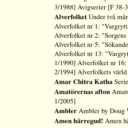
3/1988] Avigserier [F 38
Alverfolket
Under två mån
Alverfolket nr 1: "Vargry
Alverfolket nr 2: "Sorgen
Alverfolket nr 5: "Sökand
Alverfolket nr 13: "Vargr
1/1990] Alverfolket nr 1
2/1994] Alverfolkets vär
Amar Chitra Katha
Serie
Amatörernas afton
Amatö
1/2005]
Ambler
Ambler by Doug W
Amen härregud!
Amen hä