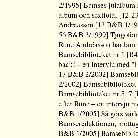
2/1995] Bamses julalbum 
album och sextiotal [12-2
Andréasson [13 B&B 1/199
56 B&B 3/1999] Tjugofem
Rune Andréasson har lämn
Bamsebiblioteket nr 1 [R
back! – en intervju med "
17 B&B 2/2002] Bamsebib
2/2002] Bamsebiblioteket
Bamsebiblioteket nr 5–7 
efter Rune – en intervju 
B&B 1/2005] Så görs världe
Bamseredaktionen, mottag
B&B 1/2005] Bamsebibliote