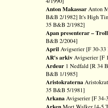
4/1990]
Anton Makassar
Anton Ma
B&B 2/1982] It's High Tim
35 B&B 2/1982]
Apan presenterar – Troll
B&B 2/2004]
April
Avigserier [F 30-3
AR's arkiv
Avigserier [F
Ardeur
1 Nedfald [R 34 
B&B 1/1985]
Aristokraterna
Aristokrat
35 B&B 5/1981]
Arkana
Avigserier [F 34
Arken
Mort Walker [4-5 