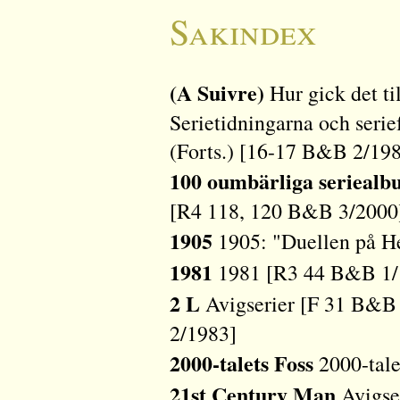
Sakindex
(A Suivre)
Hur gick det t
Serietidningarna och seri
(Forts.) [16-17 B&B 2/19
100 oumbärliga serieal
[R4 118, 120 B&B 3/2000
1905
1905: "Duellen på H
1981
1981 [R3 44 B&B 1/
2 L
Avigserier [F 31 B&B 
2/1983]
2000-talets Foss
2000-tale
21st Century Man
Avigse