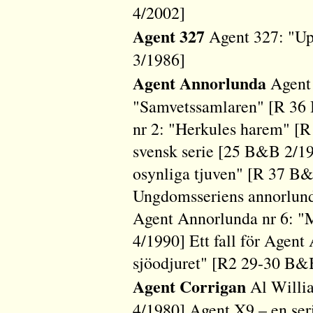
4/2002]
Agent 327
Agent 327: "Up
3/1986]
Agent Annorlunda
Agent 
"Samvetssamlaren" [R 36
nr 2: "Herkules harem" [
svensk serie [25 B&B 2/1
osynliga tjuven" [R 37 B
Ungdomsseriens annorlund
Agent Annorlunda nr 6: "
4/1990] Ett fall för Agent
sjöodjuret" [R2 29-30 B&
Agent Corrigan
Al Willi
4/1980] Agent X9 – en ser