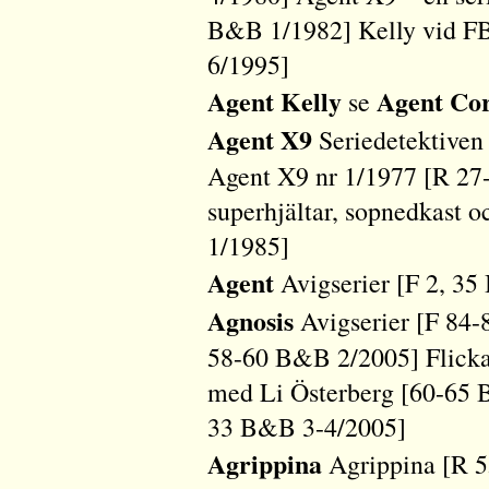
B&B 1/1982] Kelly vid FB
6/1995]
Agent Kelly
Agent Co
se
Agent X9
Seriedetektiven -
Agent X9 nr 1/1977 [R 27
superhjältar, sopnedkast 
1/1985]
Agent
Avigserier [F 2, 3
Agnosis
Avigserier [F 84-
58-60 B&B 2/2005] Flickan 
med Li Österberg [60-65 
33 B&B 3-4/2005]
Agrippina
Agrippina [R 