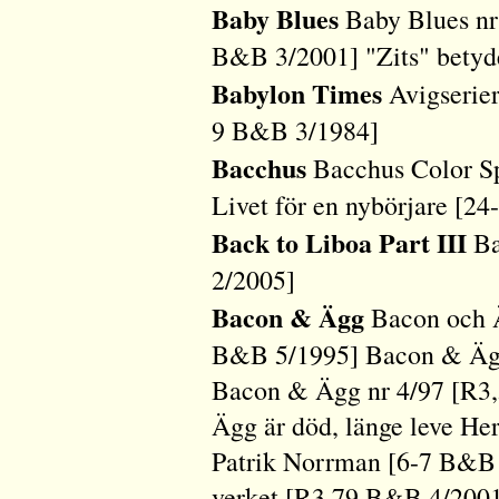
Baby Blues
Baby Blues nr 
B&B 3/2001] "Zits" betyd
Babylon Times
Avigserier
9 B&B 3/1984]
Bacchus
Bacchus Color Sp
Livet för en nybörjare [2
Back to Liboa Part III
Ba
2/2005]
Bacon & Ägg
Bacon och Ä
B&B 5/1995] Bacon & Ägg
Bacon & Ägg nr 4/97 [R3
Ägg är död, länge leve H
Patrik Norrman [6-7 B&B 
verket [R3 79 B&B 4/200