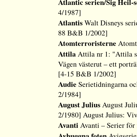
Atlantic serien/Sig Heil-
4/1987]
Atlantis
Walt Disneys serie
88 B&B 1/2002]
Atomterroristerne
Atomte
Attila
Attila nr 1: "Attila
Vägen västerut – ett portr
[4-15 B&B 1/2002]
Audie
Serietidningarna oc
2/1984]
August Julius
August Juli
2/1980] August Julius: V
Avanti
Avanti – Serier fö
Avhuggna foten
Avigserie