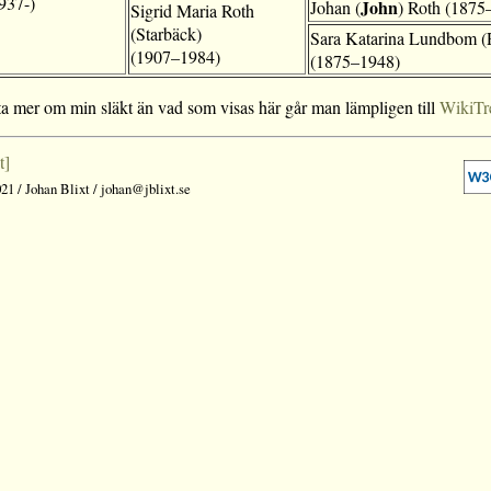
937-)
John
Johan (
) Roth (1875
Sigrid Maria Roth
(Starbäck)
Sara Katarina Lundbom (
(1907–1984)
(1875–1948)
ta mer om min släkt än vad som visas här går man lämpligen till
WikiTr
t]
21 / Johan Blixt / johan@jblixt.se