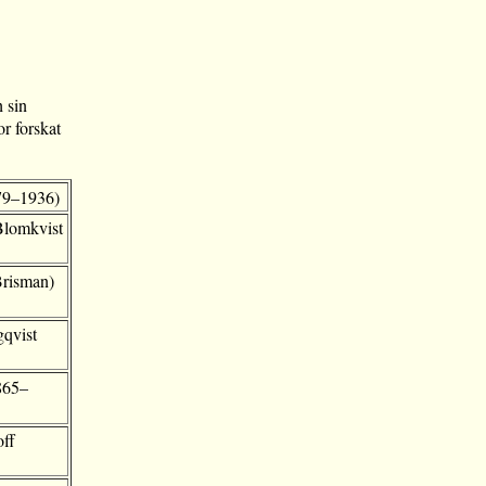
h sin
r forskat
79–1936)
Blomkvist
risman)
gqvist
865–
ff