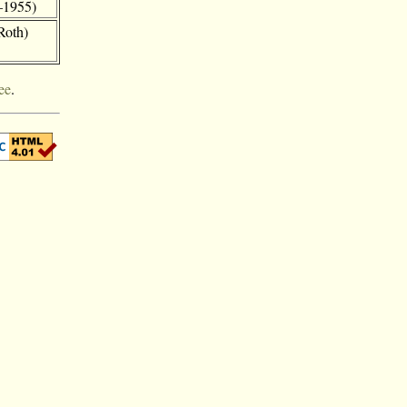
–1955)
Roth)
ee
.