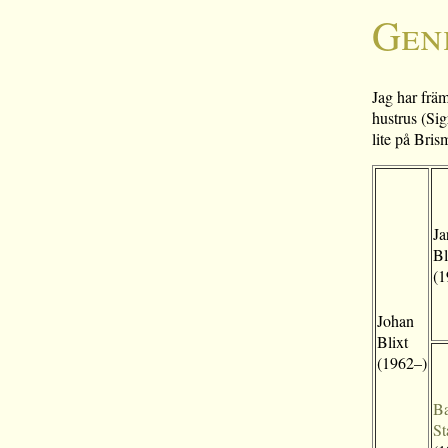
Gen
Jag har främ
hustrus (Si
lite på Bris
Ja
Bl
(1
Johan
Blixt
(1962–)
Ba
St